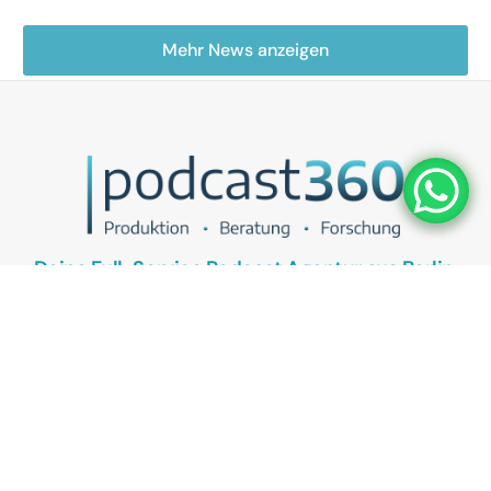
Mehr News anzeigen
Deine Full-Service Podcast Agentur aus Berlin.
UNSER ANGEBOT
Podcasts als Vertriebstool
Podcasts als Recruitingtool
Kostenlose Podcast Potenzial-Analyse