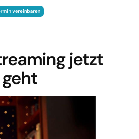
ermin vereinbaren
treaming jetzt
 geht