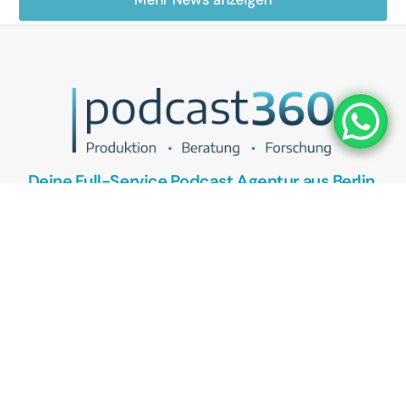
Deine Full-Service Podcast Agentur aus Berlin.
UNSER ANGEBOT
Podcasts als Vertriebstool
Podcasts als Recruitingtool
Kostenlose Podcast Potenzial-Analyse
KONTAKT
Termin vereinbaren