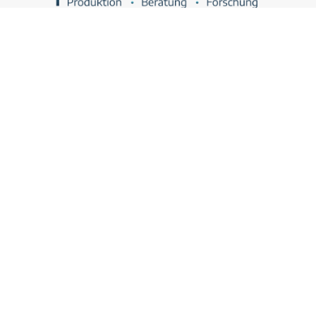
Deine Full-Service Podcast Agentur aus Berlin.
UNSER ANGEBOT
Podcasts als Vertriebstool
Podcasts als Recruitingtool
Kostenlose Podcast Potenzial-Analyse
KONTAKT
Termin vereinbaren
Bewerte uns
LINKS
Über uns
RESSOURCEN