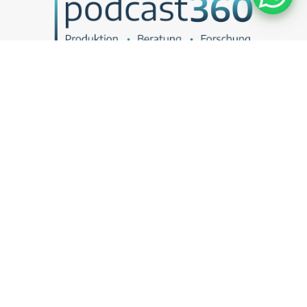
Deine Full-Service Podcast Agentur aus Berlin.
UNSER ANGEBOT
Podcasts als Vertriebstool
Podcasts als Recruitingtool
Kostenlose Podcast Potenzial-Analyse
KONTAKT
Termin vereinbaren
Bewerte uns
LINKS
Über uns