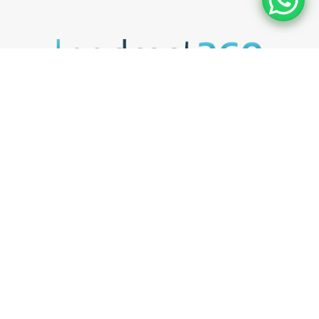
Deine Full-Service Podcast Agentur aus Berlin.
UNSER ANGEBOT
Podcasts als Vertriebstool
Podcasts als Recruitingtool
Kostenlose Podcast Potenzial-Analyse
KONTAKT
Termin vereinbaren
Bewerte uns